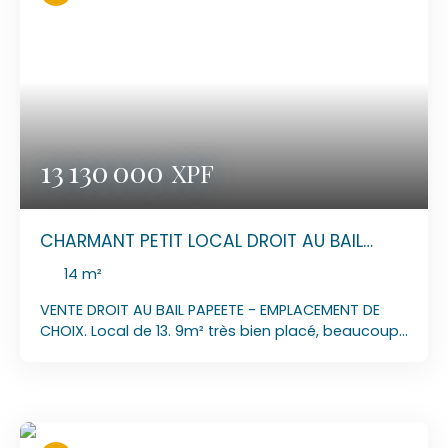
MAIL : laurentsunsetimmo@gmail. com
13 130 000
XPF
CHARMANT PETIT LOCAL DROIT AU BAIL
PAPEETE
14
m²
VENTE DROIT AU BAIL PAPEETE - EMPLACEMENT DE
CHOIX. Local de 13. 9m² très bien placé, beaucoup
de passage. Petit loyer pour société qui voudrait
s'implanter sur PAPEETE. MANDAT N°2026/062
DROIT AU BAIL : 13 130 000XPF LOYER : 132 600 XPF
CHARGES : 10 000 XPF MAIL :
laurentsunsetimmo@gmail. com A CONTACTER :