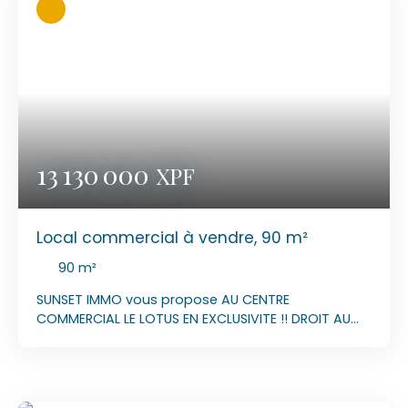
Laurent 89 77 90 84
13 130 000
XPF
Local commercial à vendre, 90 m²
90
m²
SUNSET IMMO vous propose AU CENTRE
COMMERCIAL LE LOTUS EN EXCLUSIVITE !! DROIT AU
BAIL 3,6,9 ANS Local de 90 m² situé au Centre
Commercial LE LOTUS, Grande vitrine, lumineux,
climatisé avec un toilette et une mezzanine pour
stockage des produits de vente. Très grand