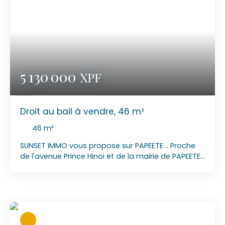
5 130 000
XPF
Droit au bail à vendre, 46 m²
46
m²
SUNSET IMMO vous propose sur PAPEETE .. Proche
de l'avenue Prince Hinoi et de la mairie de PAPEETE.
1 local commercial de 45. 6 m². belle vitrine, avec
volet roulant métallique (manuel) grande pièce
climatisé avec un toilette et un lavabo. MANDAT
N° 2026/076 PRIX DE VENTE : 5 130 000 XPF LOYER :
160 000 XPF / MOIS CHARGES COMPRISES ( hors eau
et électricité ) CONTACTER : Laurent 89 77 90 84