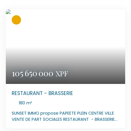
avec des amis ou en famille. A l'étage un
laboratoire de préparation et une réserve pour le
stockage. La cuisine spacieuse est entièrement
équipé et en excellent état. Clientèle nombreuse
et fidèle. Entreprise en croissance, avec plusieurs
opportunités de développement La société à 10
employés en CDI, formés et sachant travailler en
autonomie. Photos non contractuelle MANDAT N°
2026/024 LOYER : 418 000 XPFCHARGES : 52 500 XPF
PRIX DE VENTE : 110 932 500 XPF A CONTACTER :
Laurent 89 77 90 84 MAIL :
laurentsunsetimmo@gmail. com
105 650 000
XPF
RESTAURANT - BRASSERIE
180
m²
SUNSET IMMO propose PAPEETE PLEIN CENTRE VILLE
VENTE DE PART SOCIALES RESTAURANT - BRASSERIE
Vends restaurant de 36 couverts à l'intérieur avec