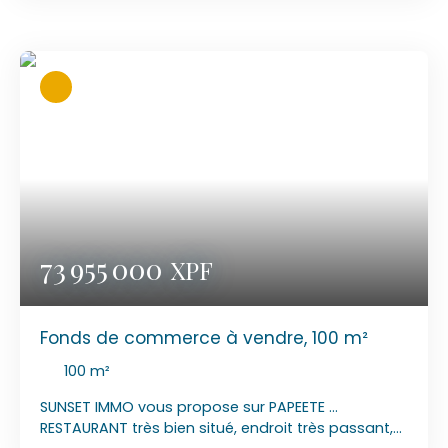
grand bar, climatisé pour le confort des clients.
Grande cuisine avec passes plats qui donne sur
les deux terrasses 2 terrasses : Une petite terrasse
de 20 couverts de 25 m² Une grande terrasse de
30 couverts de 35m² Réserve fait 120 m². Photos
non contractuelle. Confidentialité assurée : les
éléments financiers tels que les bilans ou les baux,
vous seront communiqués suite à la signature
d'un accord de confidentialité. MANDAT N°
2026/022 PRIX DE VENTE : 105 650 000 XPF LOYER :
550 000 XPF/MOIS CHARGES COMPRISES TERRASSE :
98 000 XPF/MOIS A CONTACTER : Laurent 89 77 90
84 MAIL : laurentsunsetimmo@gmail. com
73 955 000
XPF
Fonds de commerce à vendre, 100 m²
100
m²
SUNSET IMMO vous propose sur PAPEETE ...
RESTAURANT très bien situé, endroit très passant,