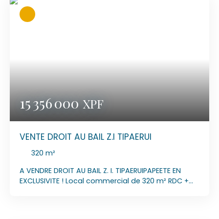
parking pour la clientèle. MANDAT N° 2026/040 PRIX
DE VENTE : 13 130 000 XPF LOYER : 200 000 XPF
CHARGES : 25 000 XPF A CONTACTER : Laurent 89 77
90 94 MAIL : laurentsunsetimmo@gmail. com
15 356 000
XPF
VENTE DROIT AU BAIL Z.I TIPAERUI
320
m²
A VENDRE DROIT AU BAIL Z. I. TIPAERUIPAPEETE EN
EXCLUSIVITE ! Local commercial de 320 m² RDC +
étage. 3 à 4 places de parkings 5 climatisations.
INTERNET : Fibre optique Grand espace de vente (
possibilité d'agrandir le show-room ) Grand