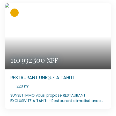
espace de stockage. Très bien situé à coté de
grandes sociétés. MANDAT N° 2026/045 PRIX DE
VENTE : 15 356 000 XPF LOYER : 450 000 XPF C/C A
CONTACTER : Laurent 89 77 90 84 MAIL :
laurentsunsetimmo@gmail. com
110 932 500
XPF
RESTAURANT UNIQUE A TAHITI
220
m²
SUNSET IMMO vous propose RESTAURANT
EXCLUSIVITE A TAHITI !! Restaurant climatisé avec
une ambiance unique ! 36 couverts à l'intérieur et
56 couverts en terrasse pour manger et profiter