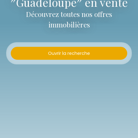
″Guadeloupe″ en vente
Découvrez toutes nos offres
immobilières
Ouvrir la recherche
Type d'offre
Vente
Type de bien
Appartement
Localisation
Budget max (XPF)