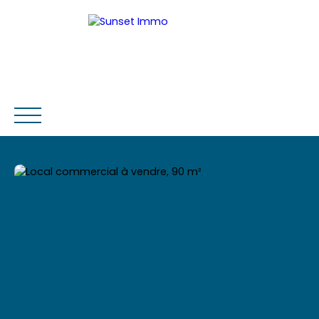
ACCUEIL
ACHETER
LOUER
ESTIMER
VENDRE
Être rappelé