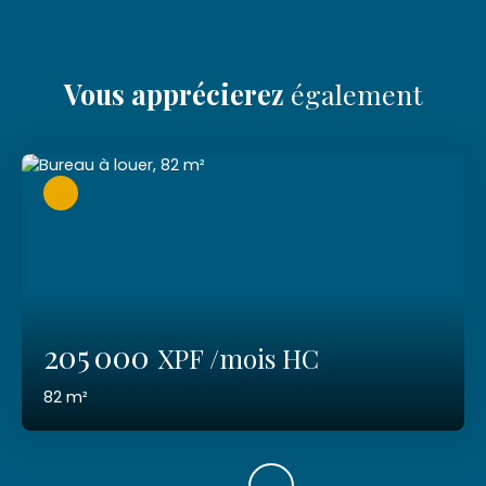
Vous apprécierez
également
205 000
XPF /mois HC
82
m²