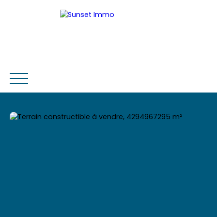
ACCUEIL
ACHETER
LOUER
ESTIMER
VENDRE
Être rappelé